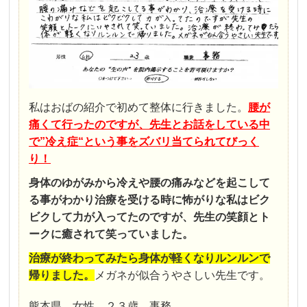
私はおばの紹介で初めて整体に行きました。
腰が
痛くて行ったのですが、先生とお話をしている中
で”冷え症“という事をズバリ当てられてびっく
り！
身体のゆがみから冷えや腰の痛みなどを起こして
る事がわかり治療を受ける時に怖がりな私はビク
ビクして力が入ってたのですが、先生の笑顔とト
ークに癒されて笑っていました。
治療が終わってみたら身体が軽くなりルンルンで
帰りました。
メガネが似合うやさしい先生です。
熊本県 女性 ２３歳 事務