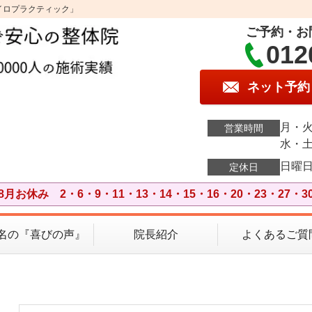
lカイロプラクティック」
ご予約・お
012
ネット予約
月・火
営業時間
水・土
日曜
定休日
8月お休み 2・6・9・11・13・14・15・16・20・23・27・3
7名の『喜びの声』
院長紹介
よくあるご質