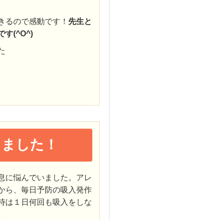
きるので感動です！
先生と
(^O^)
た
りました！
息に悩んでいました。アレ
から、毎日予防の吸入発作
時は１日何回も吸入をしな
。