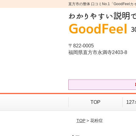
直方市の整体 口コミNo.1「GoodFee
〒822-0005
福岡県直方市永満寺2403-8
TOP
12
TOP
> 花粉症