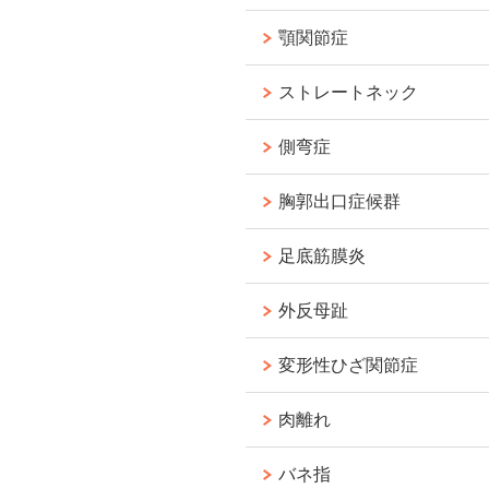
顎関節症
ストレートネック
側弯症
胸郭出口症候群
足底筋膜炎
外反母趾
変形性ひざ関節症
肉離れ
バネ指